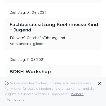
Dienstag,
01.06.2021
Fachbeiratssitzung Koelnmesse Kind
+ Jugend
Für wen? Geschäftsführung und
Vorstandsmitglieder
Dienstag,
11.05.2021
BDKH-Workshop
Wir verwenden Cookies, um Inhalte zu personalisieren,
Vorträge von Patrick Hergert (Social Media
Funktionen für soziale Medien anbieten zu können und die
Experte), Ulrica Griffiths (Griffiths Consulting) und
Zugriffe auf unsere Website zu analysieren.
Weitere
Dr. Stefano Armandi (Interconnection Consulting).
Informationen