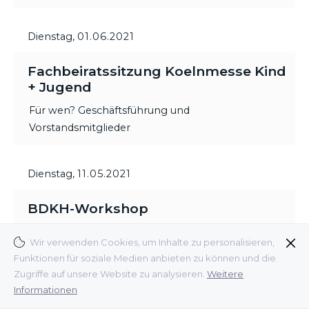
Dienstag,
01.06.2021
Fachbeiratssitzung Koelnmesse Kind
+ Jugend
Für wen? Geschäftsführung und
Vorstandsmitglieder
Dienstag,
11.05.2021
BDKH-Workshop
Wir verwenden Cookies, um Inhalte zu personalisieren,
Vorträge von Patrick Hergert (Social Media
Funktionen für soziale Medien anbieten zu können und die
Experte), Ulrica Griffiths (Griffiths Consulting) und
Zugriffe auf unsere Website zu analysieren.
Weitere
Dr. Stefano Armandi (Interconnection Consulting).
Informationen