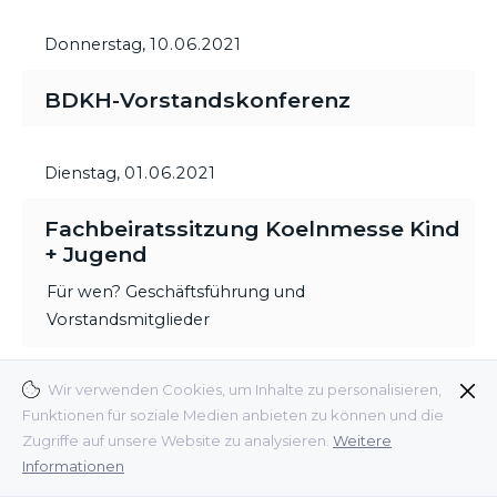
Donnerstag,
10.06.2021
BDKH-Vorstandskonferenz
Dienstag,
01.06.2021
Fachbeiratssitzung Koelnmesse Kind
+ Jugend
Für wen? Geschäftsführung und
Vorstandsmitglieder
Wir verwenden Cookies, um Inhalte zu personalisieren,
Dienstag,
11.05.2021
Funktionen für soziale Medien anbieten zu können und die
Zugriffe auf unsere Website zu analysieren.
Weitere
BDKH-Workshop
Informationen