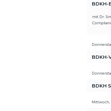
BDKH-Br
mit Dr. S
Complian
Donnersta
BDKH-V
Donnersta
BDKH S
Mittwoch,