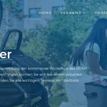
NAVIGATION
HOME
VERBAND
PROJ
ÜBERSPRINGEN
er
derversammlung, der kommende Workshop des BDKH
en? Wann können Sie sich bei einem virtuellen
den Sie alle wichtigen Termine im Überblick.