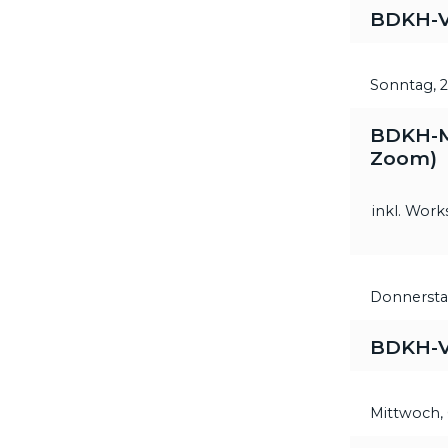
BDKH-V
Sonntag,
BDKH-Mi
Zoom)
inkl. Wor
Donnersta
BDKH-V
Mittwoch,